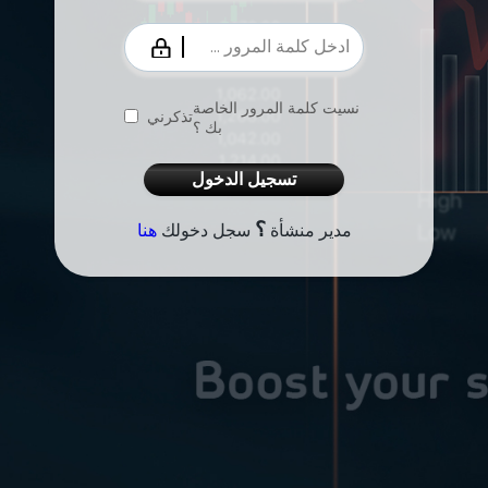
نسيت كلمة المرور الخاصة
تذكرني
بك ؟
تسجيل الدخول
؟
مدير منشأة
سجل دخولك
هنا